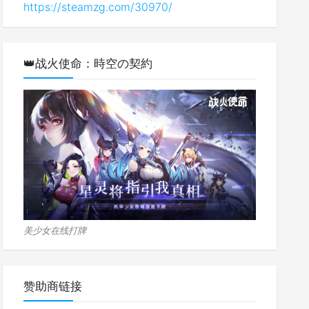
https://steamzg.com/30970/
👑战火使命：時空の契約
美少女在线打牌
赞助商链接