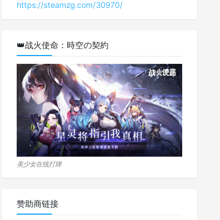
https://steamzg.com/30970/
👑战火使命：時空の契約
美少女在线打牌
赞助商链接