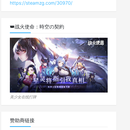
https://steamzg.com/30970/
👑战火使命：時空の契約
美少女在线打牌
赞助商链接