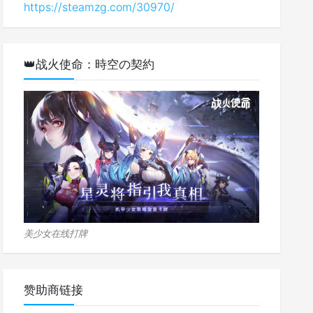
https://steamzg.com/30970/
👑战火使命：時空の契約
美少女在线打牌
赞助商链接