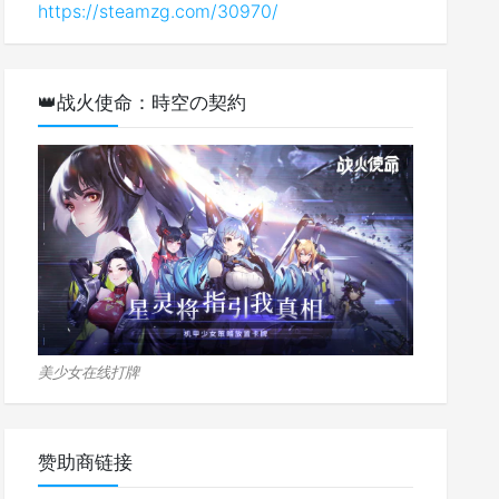
https://steamzg.com/30970/
👑战火使命：時空の契約
美少女在线打牌
赞助商链接