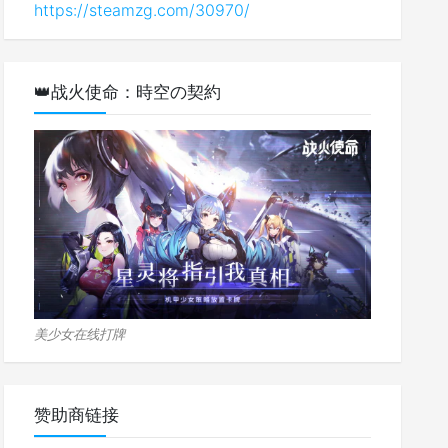
https://steamzg.com/30970/
👑战火使命：時空の契約
美少女在线打牌
赞助商链接