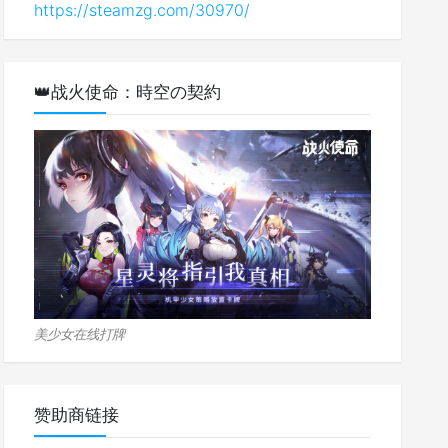
https://steamzg.com/30970/
👑战火使命：時空の契約
美少女在线打牌
赞助商链接