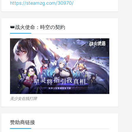
https://steamzg.com/30970/
👑战火使命：時空の契約
美少女在线打牌
赞助商链接